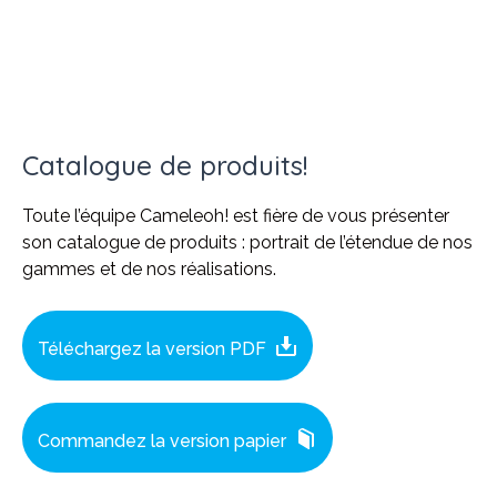
COULEURS DE PEINTURE
Une palette de possibilités pour colorer
votre projet!
Catalogue de produits!
EN SAVOIR PLUS
Toute l’équipe Cameleoh! est fière de vous présenter
son catalogue de produits : portrait de l’étendue de nos
gammes et de nos réalisations.
Téléchargez la version PDF
Commandez la version papier