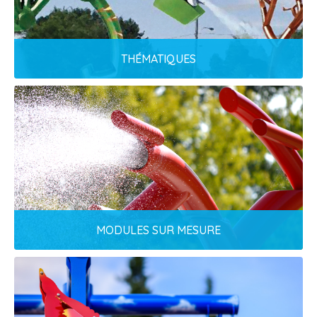
THÉMATIQUES
THÉMATIQUES
Découvrez nos thématiques!
EN SAVOIR PLUS
MODULES SUR MESURE
MODULES SUR MESURE