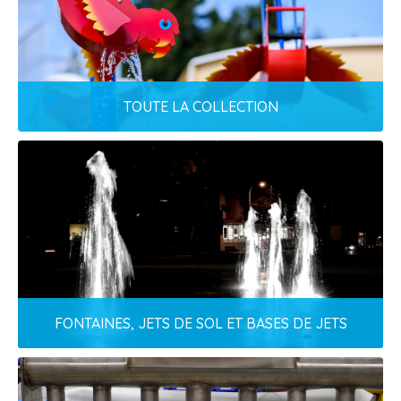
Cameleoh s'adapte à vos particularités!
EN SAVOIR PLUS
TOUTE LA COLLECTION
TOUTE LA COLLECTION
Modules standards pour toute la famille!
EN SAVOIR PLUS
FONTAINES, JETS DE SOL ET BASES DE JETS