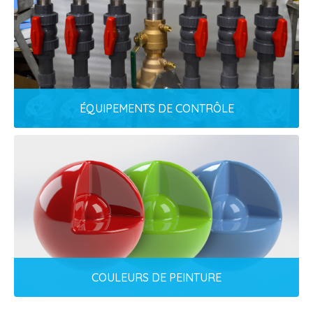
FONTAINES, JETS DE SOL ET BASES DE JETS
Plus de 40 variétés!
EN SAVOIR PLUS
ÉQUIPEMENTS DE CONTRÔLE
ÉQUIPEMENTS DE CONTRÔLE
Drains, bornes d'activation et systèmes de
distribution, d'alimentation et de recirculation
de l'eau.
EN SAVOIR PLUS
COULEURS DE PEINTURE