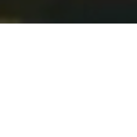
KINETIC!
RÉA