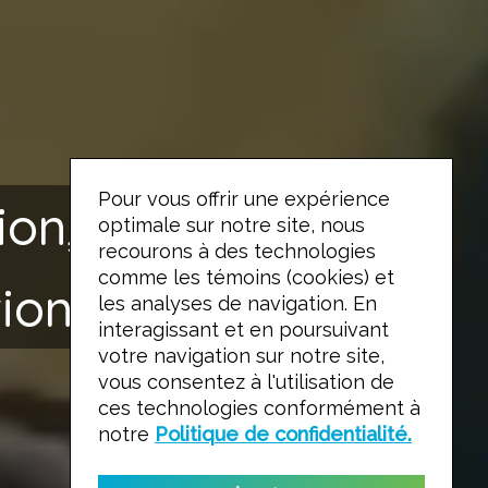
Pour vous offrir une expérience
on, fabrication et
optimale sur notre site, nous
recourons à des technologies
comme les témoins (cookies) et
tion de jeux d’eau!
les analyses de navigation. En
interagissant et en poursuivant
votre navigation sur notre site,
vous consentez à l'utilisation de
ces technologies conformément à
En savoir plus
notre
Politique de confidentialité.